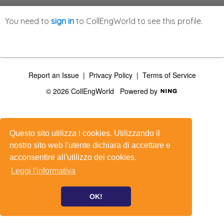
You need to
sign in
to CollEngWorld to see this profile.
Report an Issue
|
Privacy Policy
|
Terms of Service
© 2026 CollEngWorld
Powered by
Questo sito utilizza i cookies. Utilizzando il
nostro sito web l'utente dichiara di accettare e
acconsentire all'utilizzo dei cookies.
Leggi l'informativa
OK!