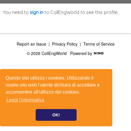
You need to
sign in
to CollEngWorld to see this profile.
Report an Issue
|
Privacy Policy
|
Terms of Service
© 2026 CollEngWorld
Powered by
Questo sito utilizza i cookies. Utilizzando il
nostro sito web l'utente dichiara di accettare e
acconsentire all'utilizzo dei cookies.
Leggi l'informativa
OK!