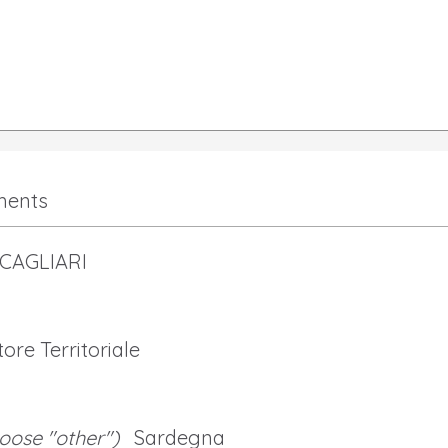
ments
 CAGLIARI
tore Territoriale
hoose "other")
Sardegna