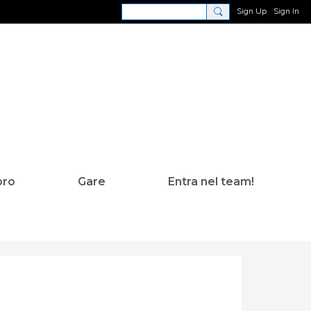
Sign Up
Sign In
oro
Gare
Entra nel team!