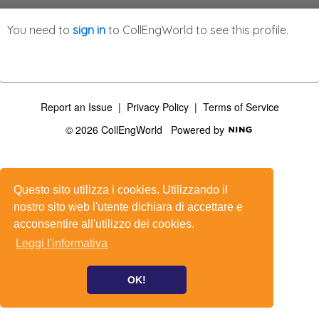
You need to
sign in
to CollEngWorld to see this profile.
Report an Issue
|
Privacy Policy
|
Terms of Service
© 2026 CollEngWorld
Powered by
Questo sito utilizza i cookies. Utilizzando il
nostro sito web l'utente dichiara di accettare e
acconsentire all'utilizzo dei cookies.
Leggi l'informativa
OK!